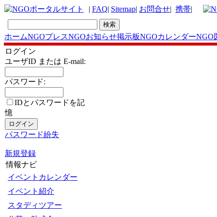
|
FAQ
|
Sitemap
|
お問合せ
|
携帯
|
ホーム
NGOプレス
NGOお知らせ掲示板
NGOカレンダー
NGO
ログイン
ユーザID または E-mail:
パスワード:
IDとパスワードを記
憶
パスワード紛失
新規登録
情報ナビ
イベントカレンダー
イベント紹介
スタディツアー