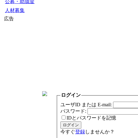
公募・助成金
人材募集
広告
ログイン
ユーザID または E-mail:
パスワード:
IDとパスワードを記憶
今すぐ
登録
しませんか？