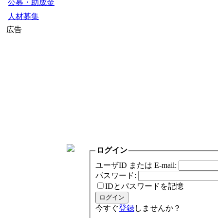
公募・助成金
人材募集
広告
ログイン
ユーザID または E-mail:
パスワード:
IDとパスワードを記憶
今すぐ
登録
しませんか？