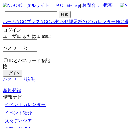
|
FAQ
|
Sitemap
|
お問合せ
|
携帯
|
ホーム
NGOプレス
NGOお知らせ掲示板
NGOカレンダー
NGO
ログイン
ユーザID または E-mail:
パスワード:
IDとパスワードを記
憶
パスワード紛失
新規登録
情報ナビ
イベントカレンダー
イベント紹介
スタディツアー