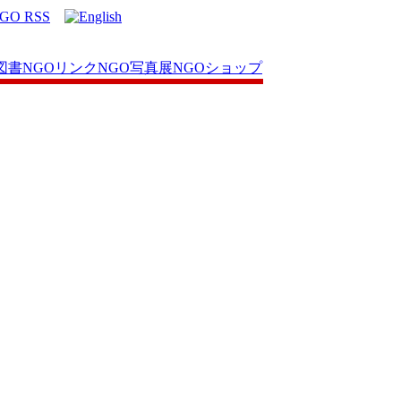
図書
NGOリンク
NGO写真展
NGOショップ