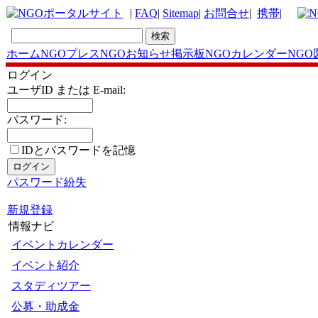
|
FAQ
|
Sitemap
|
お問合せ
|
携帯
|
ホーム
NGOプレス
NGOお知らせ掲示板
NGOカレンダー
NGO
ログイン
ユーザID または E-mail:
パスワード:
IDとパスワードを記憶
パスワード紛失
新規登録
情報ナビ
イベントカレンダー
イベント紹介
スタディツアー
公募・助成金