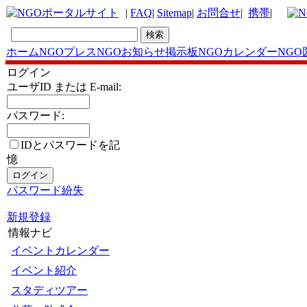
|
FAQ
|
Sitemap
|
お問合せ
|
携帯
|
ホーム
NGOプレス
NGOお知らせ掲示板
NGOカレンダー
NGO
ログイン
ユーザID または E-mail:
パスワード:
IDとパスワードを記
憶
パスワード紛失
新規登録
情報ナビ
イベントカレンダー
イベント紹介
スタディツアー