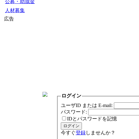
公募・助成金
人材募集
広告
ログイン
ユーザID または E-mail:
パスワード:
IDとパスワードを記憶
今すぐ
登録
しませんか？