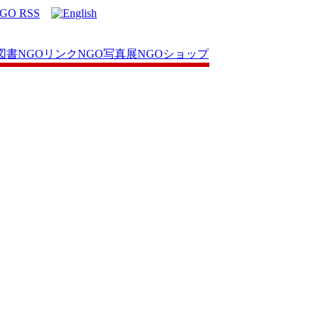
図書
NGOリンク
NGO写真展
NGOショップ