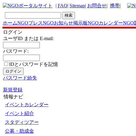
|
FAQ
|
Sitemap
|
お問合せ
|
携帯
|
ホーム
NGOプレス
NGOお知らせ掲示板
NGOカレンダー
NGO
ログイン
ユーザID または E-mail:
パスワード:
IDとパスワードを記憶
パスワード紛失
新規登録
情報ナビ
イベントカレンダー
イベント紹介
スタディツアー
公募・助成金