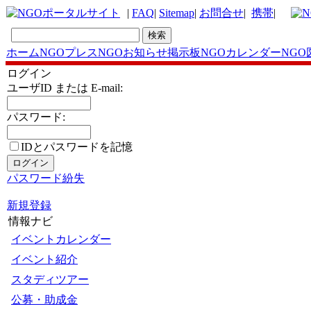
|
FAQ
|
Sitemap
|
お問合せ
|
携帯
|
ホーム
NGOプレス
NGOお知らせ掲示板
NGOカレンダー
NGO
ログイン
ユーザID または E-mail:
パスワード:
IDとパスワードを記憶
パスワード紛失
新規登録
情報ナビ
イベントカレンダー
イベント紹介
スタディツアー
公募・助成金