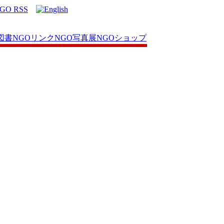
図書
NGOリンク
NGO写真展
NGOショップ