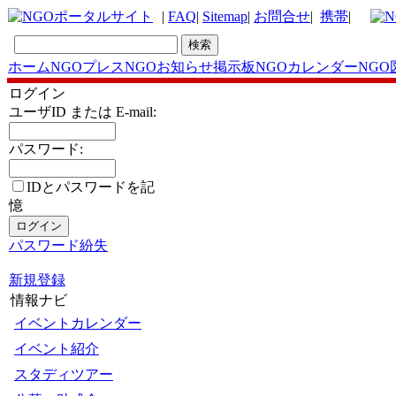
|
FAQ
|
Sitemap
|
お問合せ
|
携帯
|
ホーム
NGOプレス
NGOお知らせ掲示板
NGOカレンダー
NGO
ログイン
ユーザID または E-mail:
パスワード:
IDとパスワードを記
憶
パスワード紛失
新規登録
情報ナビ
イベントカレンダー
イベント紹介
スタディツアー