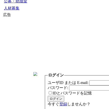
公募・助成金
人材募集
広告
ログイン
ユーザID または E-mail:
パスワード:
IDとパスワードを記憶
今すぐ
登録
しませんか？