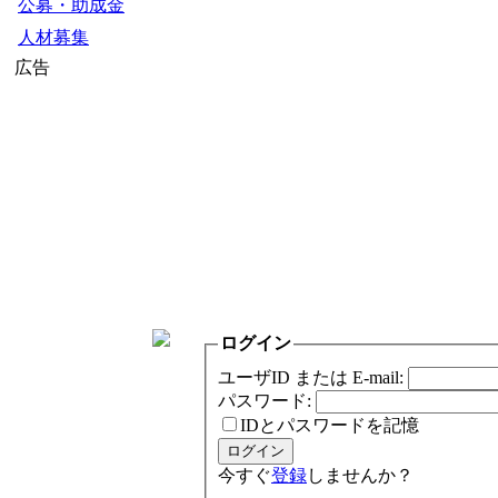
公募・助成金
人材募集
広告
ログイン
ユーザID または E-mail:
パスワード:
IDとパスワードを記憶
今すぐ
登録
しませんか？