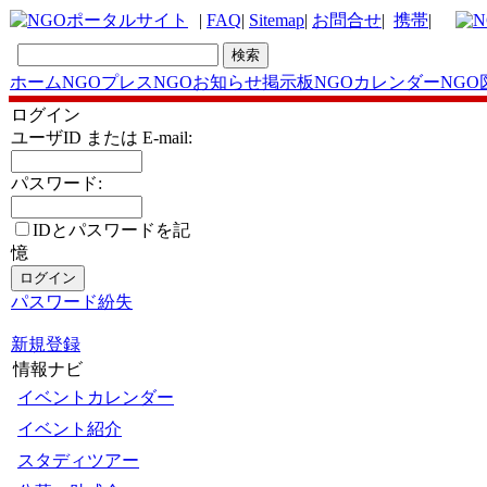
|
FAQ
|
Sitemap
|
お問合せ
|
携帯
|
ホーム
NGOプレス
NGOお知らせ掲示板
NGOカレンダー
NGO
ログイン
ユーザID または E-mail:
パスワード:
IDとパスワードを記
憶
パスワード紛失
新規登録
情報ナビ
イベントカレンダー
イベント紹介
スタディツアー