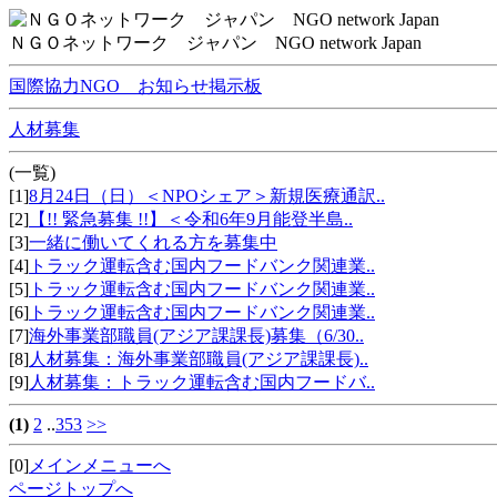
ＮＧＯネットワーク ジャパン NGO network Japan
国際協力NGO お知らせ掲示板
人材募集
(一覧)
[1]
8月24日（日）＜NPOシェア＞新規医療通訳..
[2]
【!! 緊急募集 !!】＜令和6年9月能登半島..
[3]
一緒に働いてくれる方を募集中
[4]
トラック運転含む国内フードバンク関連業..
[5]
トラック運転含む国内フードバンク関連業..
[6]
トラック運転含む国内フードバンク関連業..
[7]
海外事業部職員(アジア課課長)募集（6/30..
[8]
人材募集：海外事業部職員(アジア課課長)..
[9]
人材募集：トラック運転含む国内フードバ..
(1)
2
..
353
>>
[0]
メインメニューへ
ページトップへ