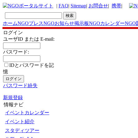
|
FAQ
|
Sitemap
|
お問合せ
|
携帯
|
ホーム
NGOプレス
NGOお知らせ掲示板
NGOカレンダー
NGO
ログイン
ユーザID または E-mail:
パスワード:
IDとパスワードを記
憶
パスワード紛失
新規登録
情報ナビ
イベントカレンダー
イベント紹介
スタディツアー