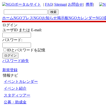
|
FAQ
|
Sitemap
|
お問合せ
|
携帯
|
ホーム
NGOプレス
NGOお知らせ掲示板
NGOカレンダー
NGO
ログイン
ユーザID または E-mail:
パスワード:
IDとパスワードを記憶
パスワード紛失
新規登録
情報ナビ
イベントカレンダー
イベント紹介
スタディツアー
公募・助成金