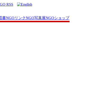
図書
NGOリンク
NGO写真展
NGOショップ