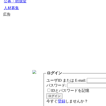
公募・助成金
人材募集
広告
ログイン
ユーザID または E-mail:
パスワード:
IDとパスワードを記憶
今すぐ
登録
しませんか？