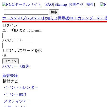
|
FAQ
|
Sitemap
|
お問合せ
|
携帯
|
ホーム
NGOプレス
NGOお知らせ掲示板
NGOカレンダー
NGO
ログイン
ユーザID または E-mail:
パスワード:
IDとパスワードを記
憶
パスワード紛失
新規登録
情報ナビ
イベントカレンダー
イベント紹介
スタディツアー