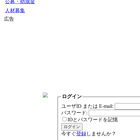
公募・助成金
人材募集
広告
ログイン
ユーザID または E-mail:
パスワード:
IDとパスワードを記憶
今すぐ
登録
しませんか？