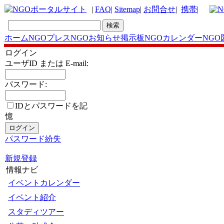
|
FAQ
|
Sitemap
|
お問合せ
|
携帯
|
ホーム
NGOプレス
NGOお知らせ掲示板
NGOカレンダー
NGO
ログイン
ユーザID または E-mail:
パスワード:
IDとパスワードを記
憶
パスワード紛失
新規登録
情報ナビ
イベントカレンダー
イベント紹介
スタディツアー