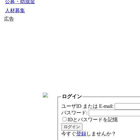
公募・助成金
人材募集
広告
ログイン
ユーザID または E-mail:
パスワード:
IDとパスワードを記憶
今すぐ
登録
しませんか？