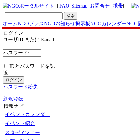
|
FAQ
|
Sitemap
|
お問合せ
|
携帯
|
ホーム
NGOプレス
NGOお知らせ掲示板
NGOカレンダー
NGO
ログイン
ユーザID または E-mail:
パスワード:
IDとパスワードを記
憶
パスワード紛失
新規登録
情報ナビ
イベントカレンダー
イベント紹介
スタディツアー