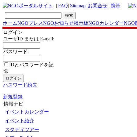
|
FAQ
|
Sitemap
|
お問合せ
|
携帯
|
ホーム
NGOプレス
NGOお知らせ掲示板
NGOカレンダー
NGO
ログイン
ユーザID または E-mail:
パスワード:
IDとパスワードを記
憶
パスワード紛失
新規登録
情報ナビ
イベントカレンダー
イベント紹介
スタディツアー