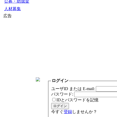
公募・助成金
人材募集
広告
ログイン
ユーザID または E-mail:
パスワード:
IDとパスワードを記憶
今すぐ
登録
しませんか？