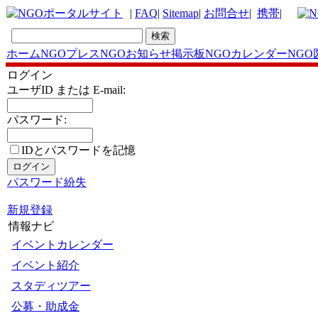
|
FAQ
|
Sitemap
|
お問合せ
|
携帯
|
ホーム
NGOプレス
NGOお知らせ掲示板
NGOカレンダー
NGO
ログイン
ユーザID または E-mail:
パスワード:
IDとパスワードを記憶
パスワード紛失
新規登録
情報ナビ
イベントカレンダー
イベント紹介
スタディツアー
公募・助成金