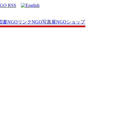
図書
NGOリンク
NGO写真展
NGOショップ