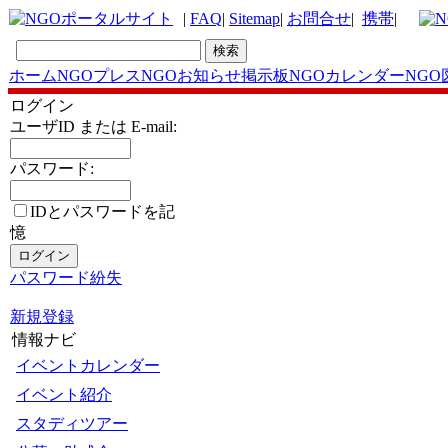
|
FAQ
|
Sitemap
|
お問合せ
|
携帯
|
ホーム
NGOプレス
NGOお知らせ掲示板
NGOカレンダー
NGO
ログイン
ユーザID または E-mail:
パスワード:
IDとパスワードを記
憶
パスワード紛失
新規登録
情報ナビ
イベントカレンダー
イベント紹介
スタディツアー