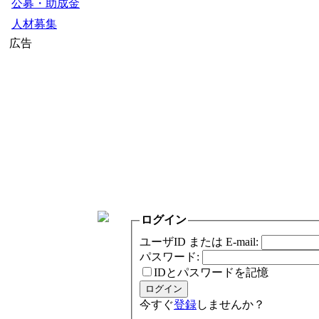
公募・助成金
人材募集
広告
ログイン
ユーザID または E-mail:
パスワード:
IDとパスワードを記憶
今すぐ
登録
しませんか？