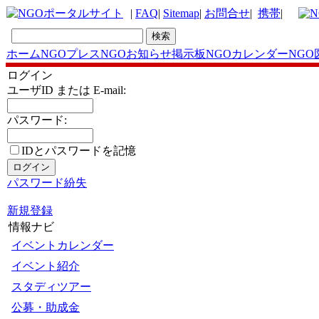
|
FAQ
|
Sitemap
|
お問合せ
|
携帯
|
ホーム
NGOプレス
NGOお知らせ掲示板
NGOカレンダー
NGO
ログイン
ユーザID または E-mail:
パスワード:
IDとパスワードを記憶
パスワード紛失
新規登録
情報ナビ
イベントカレンダー
イベント紹介
スタディツアー
公募・助成金