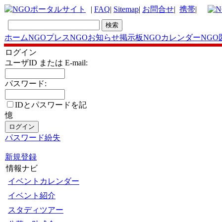
|
FAQ
|
Sitemap
|
お問合せ
|
携帯
|
ホーム
NGOプレス
NGOお知らせ掲示板
NGOカレンダー
NGO
ログイン
ユーザID または E-mail:
パスワード:
IDとパスワードを記
憶
パスワード紛失
新規登録
情報ナビ
イベントカレンダー
イベント紹介
スタディツアー