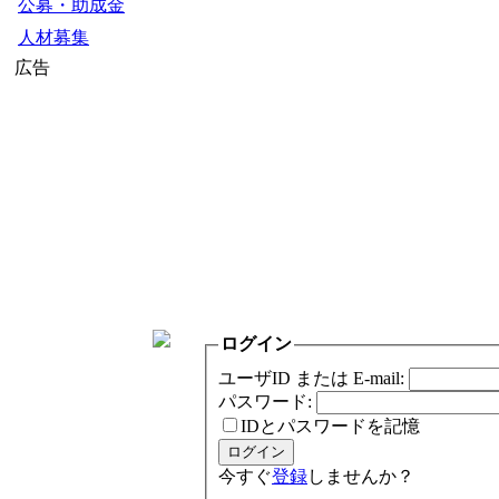
公募・助成金
人材募集
広告
ログイン
ユーザID または E-mail:
パスワード:
IDとパスワードを記憶
今すぐ
登録
しませんか？