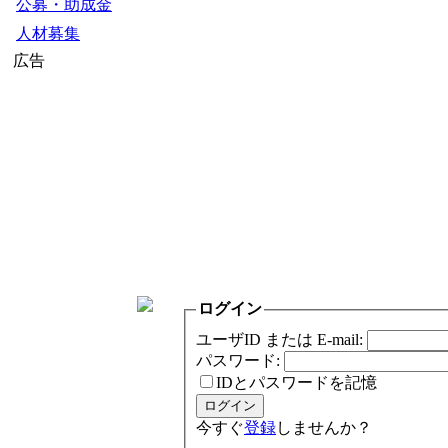
公募・助成金
人材募集
広告
ログイン
ユーザID または E-mail:
パスワード:
IDとパスワードを記憶
今すぐ
登録
しませんか？