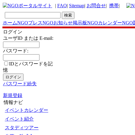
|
FAQ
|
Sitemap
|
お問合せ
|
携帯
|
ホーム
NGOプレス
NGOお知らせ掲示板
NGOカレンダー
NGO
ログイン
ユーザID または E-mail:
パスワード:
IDとパスワードを記
憶
パスワード紛失
新規登録
情報ナビ
イベントカレンダー
イベント紹介
スタディツアー