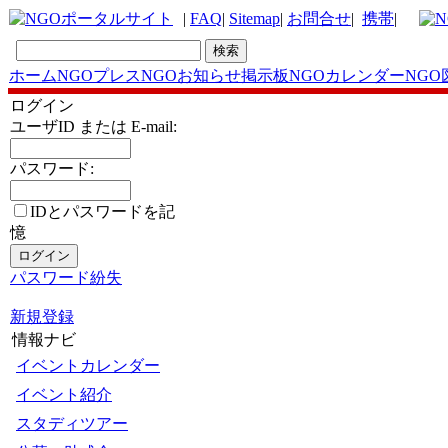
|
FAQ
|
Sitemap
|
お問合せ
|
携帯
|
ホーム
NGOプレス
NGOお知らせ掲示板
NGOカレンダー
NGO
ログイン
ユーザID または E-mail:
パスワード:
IDとパスワードを記
憶
パスワード紛失
新規登録
情報ナビ
イベントカレンダー
イベント紹介
スタディツアー