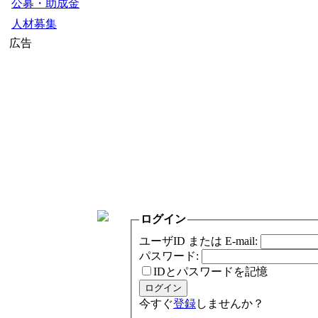
公募・助成金
人材募集
広告
ログイン
ユーザID または E-mail:
パスワード:
IDとパスワードを記憶
今すぐ
登録
しませんか？