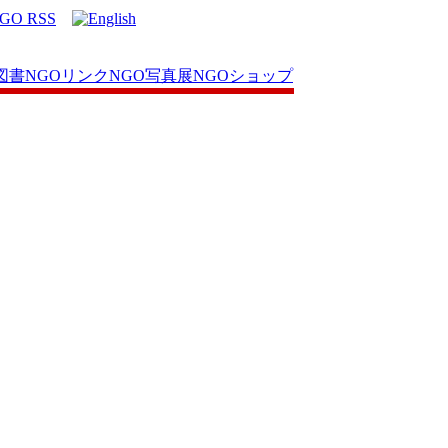
図書
NGOリンク
NGO写真展
NGOショップ