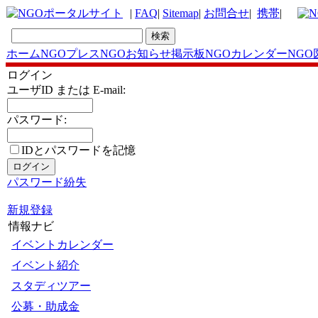
|
FAQ
|
Sitemap
|
お問合せ
|
携帯
|
ホーム
NGOプレス
NGOお知らせ掲示板
NGOカレンダー
NGO
ログイン
ユーザID または E-mail:
パスワード:
IDとパスワードを記憶
パスワード紛失
新規登録
情報ナビ
イベントカレンダー
イベント紹介
スタディツアー
公募・助成金