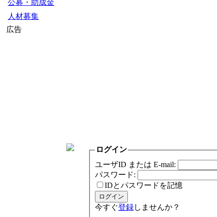
公募・助成金
人材募集
広告
ログイン
ユーザID または E-mail:
パスワード:
IDとパスワードを記憶
今すぐ
登録
しませんか？