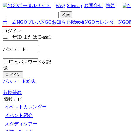
|
FAQ
|
Sitemap
|
お問合せ
|
携帯
|
ホーム
NGOプレス
NGOお知らせ掲示板
NGOカレンダー
NGO
ログイン
ユーザID または E-mail:
パスワード:
IDとパスワードを記
憶
パスワード紛失
新規登録
情報ナビ
イベントカレンダー
イベント紹介
スタディツアー