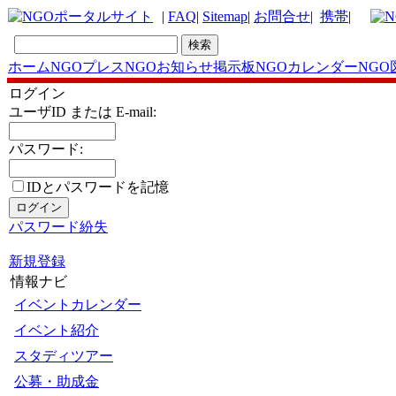
|
FAQ
|
Sitemap
|
お問合せ
|
携帯
|
ホーム
NGOプレス
NGOお知らせ掲示板
NGOカレンダー
NGO
ログイン
ユーザID または E-mail:
パスワード:
IDとパスワードを記憶
パスワード紛失
新規登録
情報ナビ
イベントカレンダー
イベント紹介
スタディツアー
公募・助成金