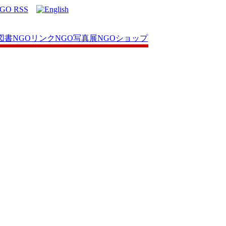
図書
NGOリンク
NGO写真展
NGOショップ