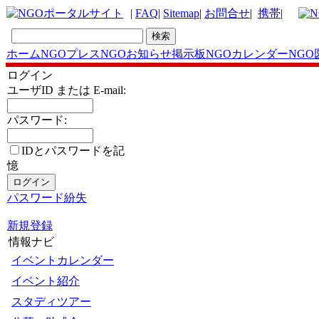
|
FAQ
|
Sitemap
|
お問合せ
|
携帯
|
ホーム
NGOプレス
NGOお知らせ掲示板
NGOカレンダー
NGO
ログイン
ユーザID または E-mail:
パスワード:
IDとパスワードを記
憶
パスワード紛失
新規登録
情報ナビ
イベントカレンダー
イベント紹介
スタディツアー