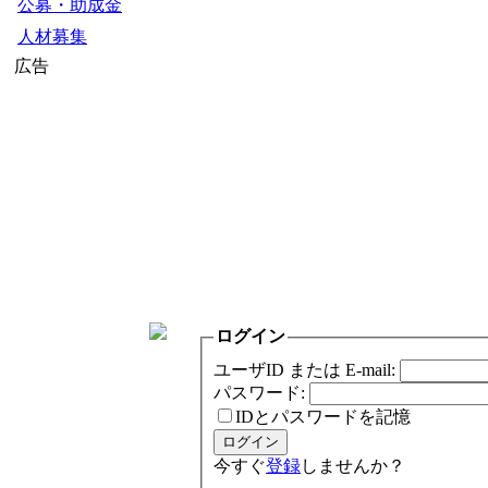
公募・助成金
人材募集
広告
ログイン
ユーザID または E-mail:
パスワード:
IDとパスワードを記憶
今すぐ
登録
しませんか？