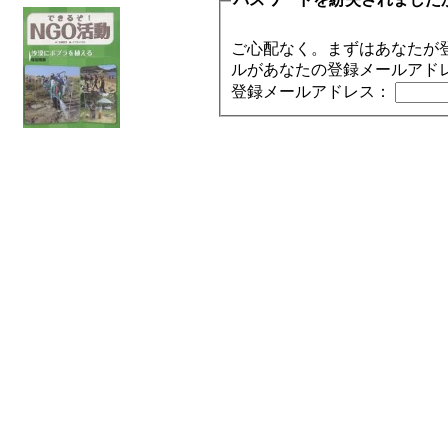
ご心配なく。まずはあなたが
ルがあなたの登録メールアド
登録メールアドレス：
【1000円以上送料無料】
できるぞ！NGO活動
〔2〕／石原尚子／こども
くらぶ
メニュー
ホーム
NGOお知らせ掲示板
＋掲示板新規投稿