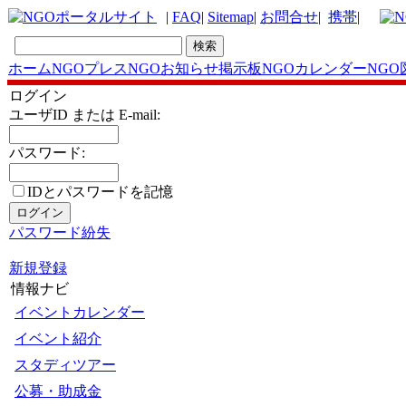
|
FAQ
|
Sitemap
|
お問合せ
|
携帯
|
ホーム
NGOプレス
NGOお知らせ掲示板
NGOカレンダー
NGO
ログイン
ユーザID または E-mail:
パスワード:
IDとパスワードを記憶
パスワード紛失
新規登録
情報ナビ
イベントカレンダー
イベント紹介
スタディツアー
公募・助成金