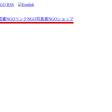
図書
NGOリンク
NGO写真展
NGOショップ