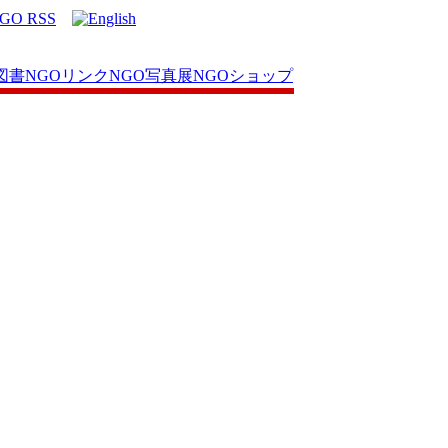
図書
NGOリンク
NGO写真展
NGOショップ