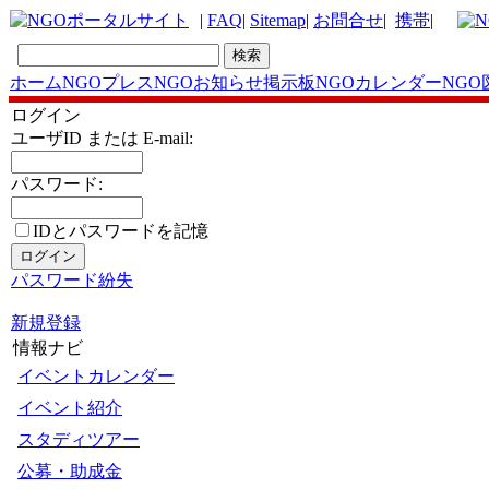
|
FAQ
|
Sitemap
|
お問合せ
|
携帯
|
ホーム
NGOプレス
NGOお知らせ掲示板
NGOカレンダー
NGO
ログイン
ユーザID または E-mail:
パスワード:
IDとパスワードを記憶
パスワード紛失
新規登録
情報ナビ
イベントカレンダー
イベント紹介
スタディツアー
公募・助成金