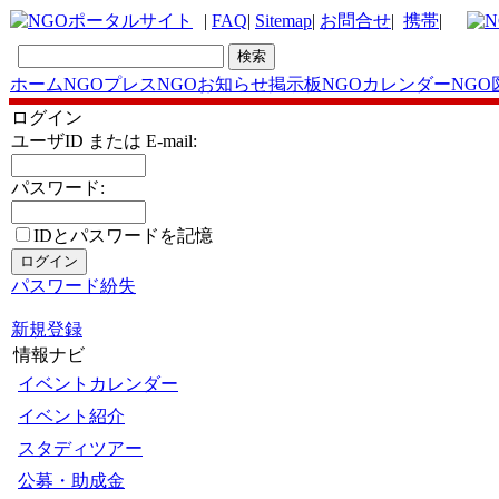
|
FAQ
|
Sitemap
|
お問合せ
|
携帯
|
ホーム
NGOプレス
NGOお知らせ掲示板
NGOカレンダー
NGO
ログイン
ユーザID または E-mail:
パスワード:
IDとパスワードを記憶
パスワード紛失
新規登録
情報ナビ
イベントカレンダー
イベント紹介
スタディツアー
公募・助成金