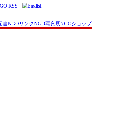
図書
NGOリンク
NGO写真展
NGOショップ