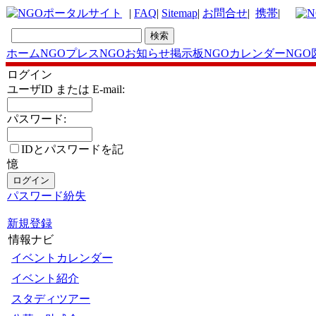
|
FAQ
|
Sitemap
|
お問合せ
|
携帯
|
ホーム
NGOプレス
NGOお知らせ掲示板
NGOカレンダー
NGO
ログイン
ユーザID または E-mail:
パスワード:
IDとパスワードを記
憶
パスワード紛失
新規登録
情報ナビ
イベントカレンダー
イベント紹介
スタディツアー