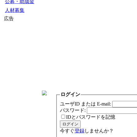
公募・助成金
人材募集
広告
ログイン
ユーザID または E-mail:
パスワード:
IDとパスワードを記憶
今すぐ
登録
しませんか？