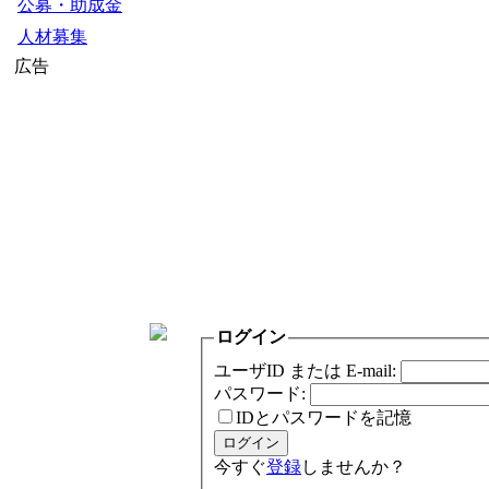
公募・助成金
人材募集
広告
ログイン
ユーザID または E-mail:
パスワード:
IDとパスワードを記憶
今すぐ
登録
しませんか？