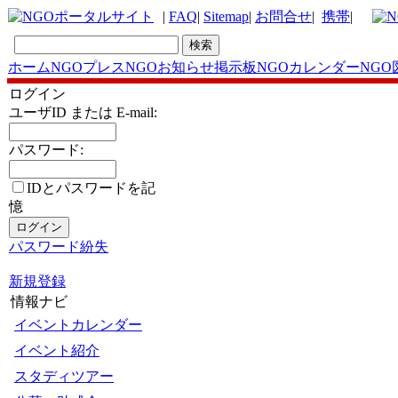
|
FAQ
|
Sitemap
|
お問合せ
|
携帯
|
ホーム
NGOプレス
NGOお知らせ掲示板
NGOカレンダー
NGO
ログイン
ユーザID または E-mail:
パスワード:
IDとパスワードを記
憶
パスワード紛失
新規登録
情報ナビ
イベントカレンダー
イベント紹介
スタディツアー