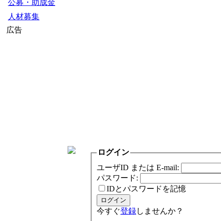
公募・助成金
人材募集
広告
ログイン
ユーザID または E-mail:
パスワード:
IDとパスワードを記憶
今すぐ
登録
しませんか？