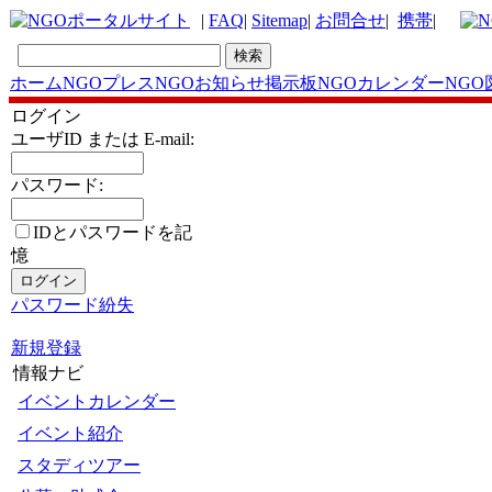
|
FAQ
|
Sitemap
|
お問合せ
|
携帯
|
ホーム
NGOプレス
NGOお知らせ掲示板
NGOカレンダー
NGO
ログイン
ユーザID または E-mail:
パスワード:
IDとパスワードを記
憶
パスワード紛失
新規登録
情報ナビ
イベントカレンダー
イベント紹介
スタディツアー