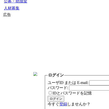
公募・助成金
人材募集
広告
ログイン
ユーザID または E-mail:
パスワード:
IDとパスワードを記憶
今すぐ
登録
しませんか？