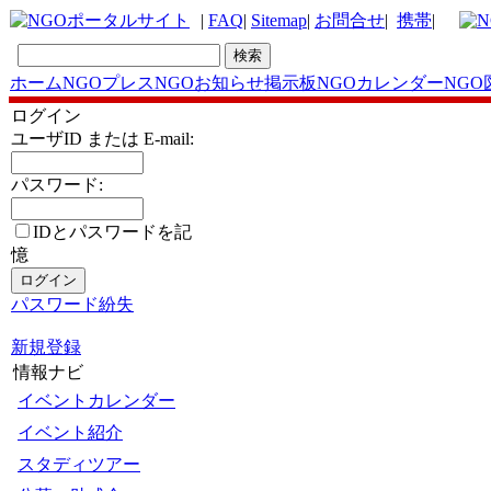
|
FAQ
|
Sitemap
|
お問合せ
|
携帯
|
ホーム
NGOプレス
NGOお知らせ掲示板
NGOカレンダー
NGO
ログイン
ユーザID または E-mail:
パスワード:
IDとパスワードを記
憶
パスワード紛失
新規登録
情報ナビ
イベントカレンダー
イベント紹介
スタディツアー