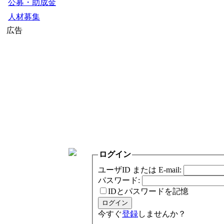
公募・助成金
人材募集
広告
ログイン
ユーザID または E-mail:
パスワード:
IDとパスワードを記憶
今すぐ
登録
しませんか？