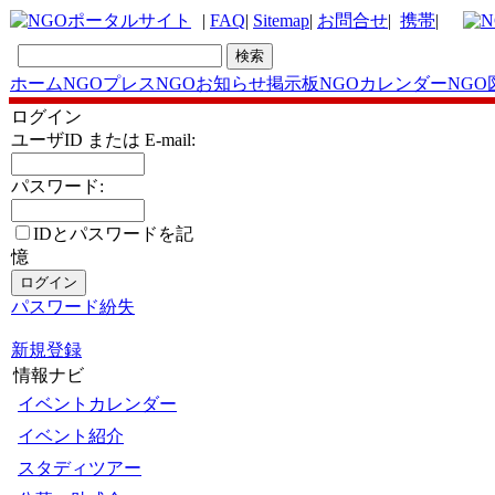
|
FAQ
|
Sitemap
|
お問合せ
|
携帯
|
ホーム
NGOプレス
NGOお知らせ掲示板
NGOカレンダー
NGO
ログイン
ユーザID または E-mail:
パスワード:
IDとパスワードを記
憶
パスワード紛失
新規登録
情報ナビ
イベントカレンダー
イベント紹介
スタディツアー