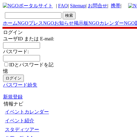
|
FAQ
|
Sitemap
|
お問合せ
|
携帯
|
ホーム
NGOプレス
NGOお知らせ掲示板
NGOカレンダー
NGO
ログイン
ユーザID または E-mail:
パスワード:
IDとパスワードを記
憶
パスワード紛失
新規登録
情報ナビ
イベントカレンダー
イベント紹介
スタディツアー