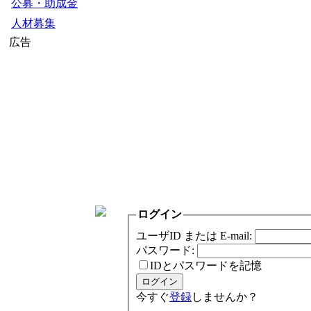
公募・助成金
人材募集
広告
ログイン
ユーザID または E-mail:
パスワード:
IDとパスワードを記憶
今すぐ
登録
しませんか？