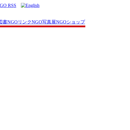
図書
NGOリンク
NGO写真展
NGOショップ