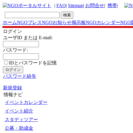
|
FAQ
|
Sitemap
|
お問合せ
|
携帯
|
ホーム
NGOプレス
NGOお知らせ掲示板
NGOカレンダー
NGO
ログイン
ユーザID または E-mail:
パスワード:
IDとパスワードを記憶
パスワード紛失
新規登録
情報ナビ
イベントカレンダー
イベント紹介
スタディツアー
公募・助成金