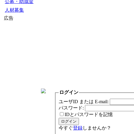
公募・助成金
人材募集
広告
ログイン
ユーザID または E-mail:
パスワード:
IDとパスワードを記憶
今すぐ
登録
しませんか？