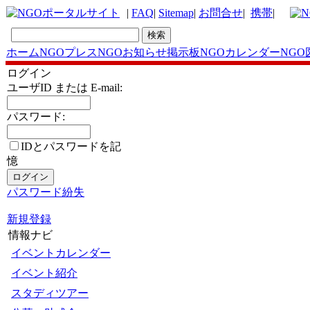
|
FAQ
|
Sitemap
|
お問合せ
|
携帯
|
ホーム
NGOプレス
NGOお知らせ掲示板
NGOカレンダー
NGO
ログイン
ユーザID または E-mail:
パスワード:
IDとパスワードを記
憶
パスワード紛失
新規登録
情報ナビ
イベントカレンダー
イベント紹介
スタディツアー