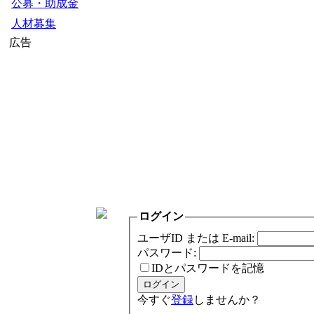
公募・助成金
人材募集
広告
ログイン
ユーザID または E-mail:
パスワード:
IDとパスワードを記憶
今すぐ
登録
しませんか？