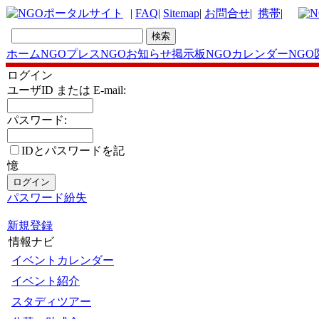
|
FAQ
|
Sitemap
|
お問合せ
|
携帯
|
ホーム
NGOプレス
NGOお知らせ掲示板
NGOカレンダー
NGO
ログイン
ユーザID または E-mail:
パスワード:
IDとパスワードを記
憶
パスワード紛失
新規登録
情報ナビ
イベントカレンダー
イベント紹介
スタディツアー