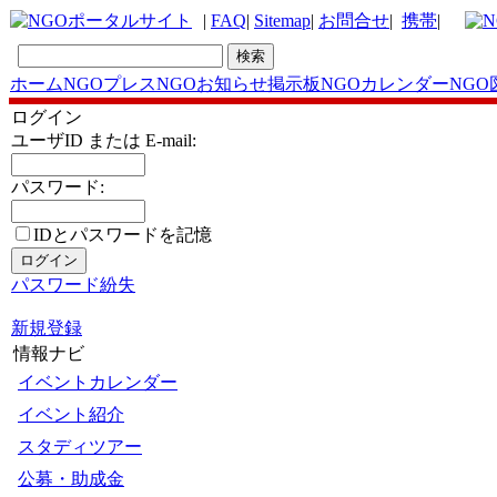
|
FAQ
|
Sitemap
|
お問合せ
|
携帯
|
ホーム
NGOプレス
NGOお知らせ掲示板
NGOカレンダー
NGO
ログイン
ユーザID または E-mail:
パスワード:
IDとパスワードを記憶
パスワード紛失
新規登録
情報ナビ
イベントカレンダー
イベント紹介
スタディツアー
公募・助成金