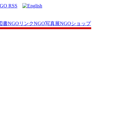
図書
NGOリンク
NGO写真展
NGOショップ