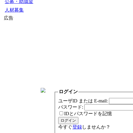
公募・助成金
人材募集
広告
ログイン
ユーザID または E-mail:
パスワード:
IDとパスワードを記憶
今すぐ
登録
しませんか？