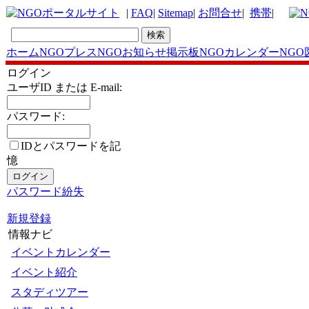
|
FAQ
|
Sitemap
|
お問合せ
|
携帯
|
ホーム
NGOプレス
NGOお知らせ掲示板
NGOカレンダー
NGO
ログイン
ユーザID または E-mail:
パスワード:
IDとパスワードを記
憶
パスワード紛失
新規登録
情報ナビ
イベントカレンダー
イベント紹介
スタディツアー