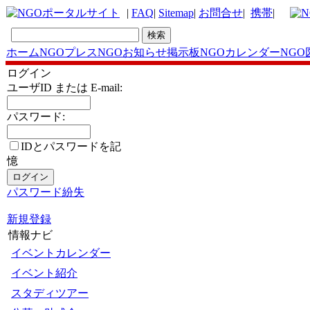
|
FAQ
|
Sitemap
|
お問合せ
|
携帯
|
ホーム
NGOプレス
NGOお知らせ掲示板
NGOカレンダー
NGO
ログイン
ユーザID または E-mail:
パスワード:
IDとパスワードを記
憶
パスワード紛失
新規登録
情報ナビ
イベントカレンダー
イベント紹介
スタディツアー