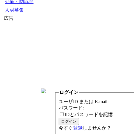
公募・助成金
人材募集
広告
ログイン
ユーザID または E-mail:
パスワード:
IDとパスワードを記憶
今すぐ
登録
しませんか？