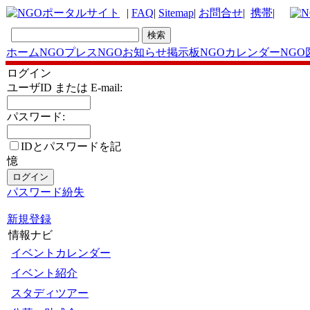
|
FAQ
|
Sitemap
|
お問合せ
|
携帯
|
ホーム
NGOプレス
NGOお知らせ掲示板
NGOカレンダー
NGO
ログイン
ユーザID または E-mail:
パスワード:
IDとパスワードを記
憶
パスワード紛失
新規登録
情報ナビ
イベントカレンダー
イベント紹介
スタディツアー