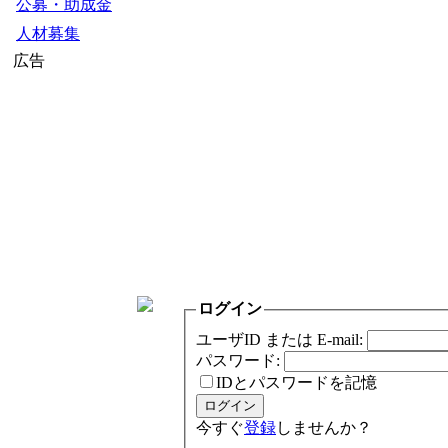
公募・助成金
人材募集
広告
ログイン
ユーザID または E-mail:
パスワード:
IDとパスワードを記憶
今すぐ
登録
しませんか？