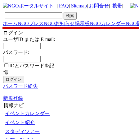
|
FAQ
|
Sitemap
|
お問合せ
|
携帯
|
ホーム
NGOプレス
NGOお知らせ掲示板
NGOカレンダー
NGO
ログイン
ユーザID または E-mail:
パスワード:
IDとパスワードを記
憶
パスワード紛失
新規登録
情報ナビ
イベントカレンダー
イベント紹介
スタディツアー