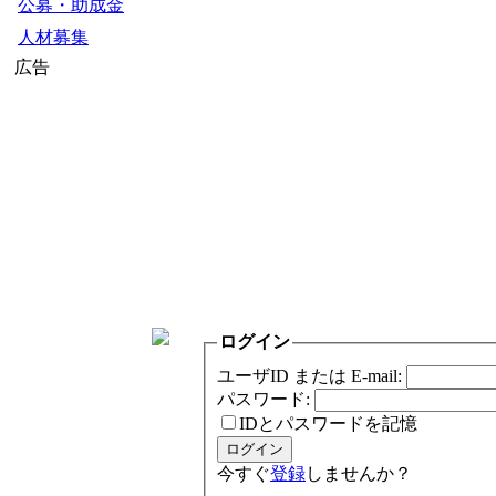
公募・助成金
人材募集
広告
ログイン
ユーザID または E-mail:
パスワード:
IDとパスワードを記憶
今すぐ
登録
しませんか？