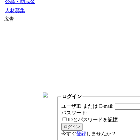
公募・助成金
人材募集
広告
ログイン
ユーザID または E-mail:
パスワード:
IDとパスワードを記憶
今すぐ
登録
しませんか？