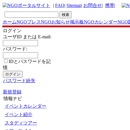
|
FAQ
|
Sitemap
|
お問合せ
|
携帯
|
ホーム
NGOプレス
NGOお知らせ掲示板
NGOカレンダー
NGO
ログイン
ユーザID または E-mail:
パスワード:
IDとパスワードを記
憶
パスワード紛失
新規登録
情報ナビ
イベントカレンダー
イベント紹介
スタディツアー