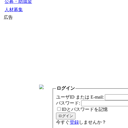
公募・助成金
人材募集
広告
ログイン
ユーザID または E-mail:
パスワード:
IDとパスワードを記憶
今すぐ
登録
しませんか？