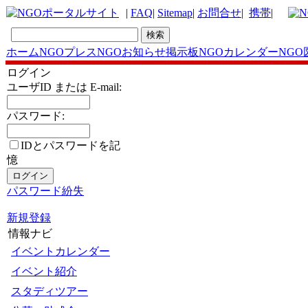
|
FAQ
|
Sitemap
|
お問合せ
|
携帯
|
ホーム
NGOプレス
NGOお知らせ掲示板
NGOカレンダー
NGO
ログイン
ユーザID または E-mail:
パスワード:
IDとパスワードを記
憶
パスワード紛失
新規登録
情報ナビ
イベントカレンダー
イベント紹介
スタディツアー