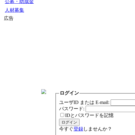
公募・助成金
人材募集
広告
ログイン
ユーザID または E-mail:
パスワード:
IDとパスワードを記憶
今すぐ
登録
しませんか？