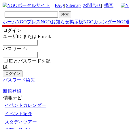
|
FAQ
|
Sitemap
|
お問合せ
|
携帯
|
ホーム
NGOプレス
NGOお知らせ掲示板
NGOカレンダー
NGO
ログイン
ユーザID または E-mail:
パスワード:
IDとパスワードを記
憶
パスワード紛失
新規登録
情報ナビ
イベントカレンダー
イベント紹介
スタディツアー