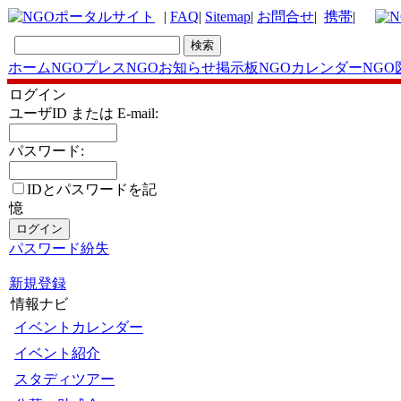
|
FAQ
|
Sitemap
|
お問合せ
|
携帯
|
ホーム
NGOプレス
NGOお知らせ掲示板
NGOカレンダー
NGO
ログイン
ユーザID または E-mail:
パスワード:
IDとパスワードを記
憶
パスワード紛失
新規登録
情報ナビ
イベントカレンダー
イベント紹介
スタディツアー