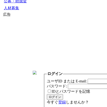
公募・助成金
人材募集
広告
ログイン
ユーザID または E-mail:
パスワード:
IDとパスワードを記憶
今すぐ
登録
しませんか？