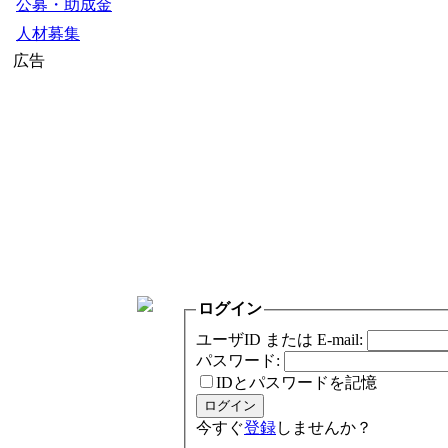
公募・助成金
人材募集
広告
ログイン
ユーザID または E-mail:
パスワード:
IDとパスワードを記憶
今すぐ
登録
しませんか？