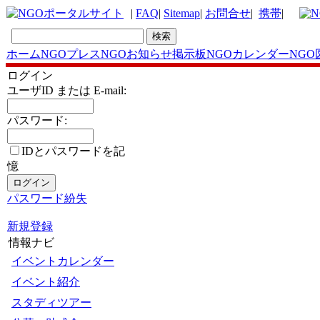
|
FAQ
|
Sitemap
|
お問合せ
|
携帯
|
ホーム
NGOプレス
NGOお知らせ掲示板
NGOカレンダー
NGO
ログイン
ユーザID または E-mail:
パスワード:
IDとパスワードを記
憶
パスワード紛失
新規登録
情報ナビ
イベントカレンダー
イベント紹介
スタディツアー