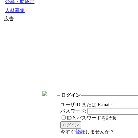
公募・助成金
人材募集
広告
ログイン
ユーザID または E-mail:
パスワード:
IDとパスワードを記憶
今すぐ
登録
しませんか？