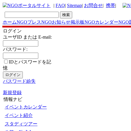
|
FAQ
|
Sitemap
|
お問合せ
|
携帯
|
ホーム
NGOプレス
NGOお知らせ掲示板
NGOカレンダー
NGO
ログイン
ユーザID または E-mail:
パスワード:
IDとパスワードを記
憶
パスワード紛失
新規登録
情報ナビ
イベントカレンダー
イベント紹介
スタディツアー