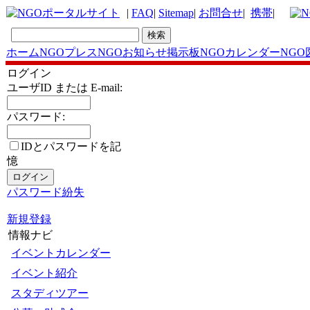
|
FAQ
|
Sitemap
|
お問合せ
|
携帯
|
ホーム
NGOプレス
NGOお知らせ掲示板
NGOカレンダー
NGO
ログイン
ユーザID または E-mail:
パスワード:
IDとパスワードを記
憶
パスワード紛失
新規登録
情報ナビ
イベントカレンダー
イベント紹介
スタディツアー