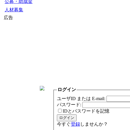
公募・助成金
人材募集
広告
ログイン
ユーザID または E-mail:
パスワード:
IDとパスワードを記憶
今すぐ
登録
しませんか？