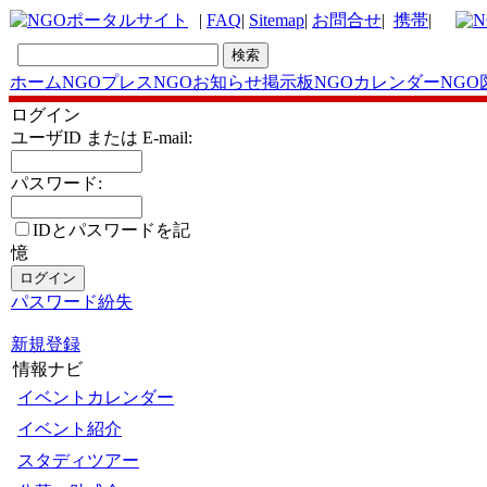
|
FAQ
|
Sitemap
|
お問合せ
|
携帯
|
ホーム
NGOプレス
NGOお知らせ掲示板
NGOカレンダー
NGO
ログイン
ユーザID または E-mail:
パスワード:
IDとパスワードを記
憶
パスワード紛失
新規登録
情報ナビ
イベントカレンダー
イベント紹介
スタディツアー