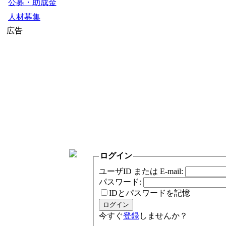
公募・助成金
人材募集
広告
ログイン
ユーザID または E-mail:
パスワード:
IDとパスワードを記憶
今すぐ
登録
しませんか？